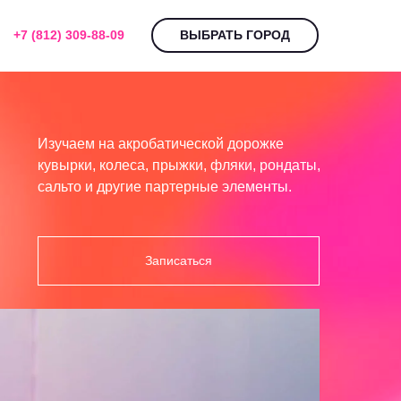
+7 (812) 309-88-09
ВЫБРАТЬ ГОРОД
Изучаем на акробатической дорожке
кувырки, колеса, прыжки, фляки, рондаты,
сальто и другие партерные элементы.
Записаться