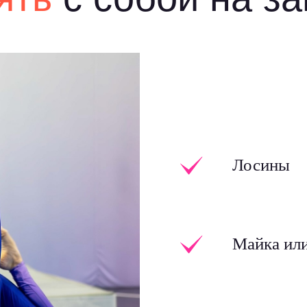
Лосины
Майка ил