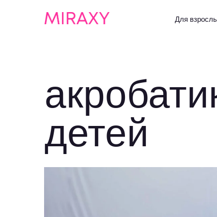
Для взрослы
акробати
детей