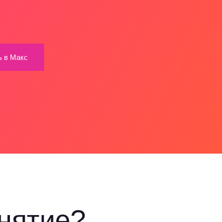
ь в Макс
анятие?