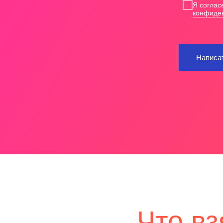
Я соглас
конфиде
Написат
Что вз