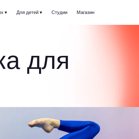
х ▾
Для детей ▾
Студии
Магазин
ка для