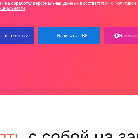
ен на обработку персональных данных в соответствии с
Политикой
нциальности
ь в Телеграм
Написать в ВК
Написат
ять
с собой на з